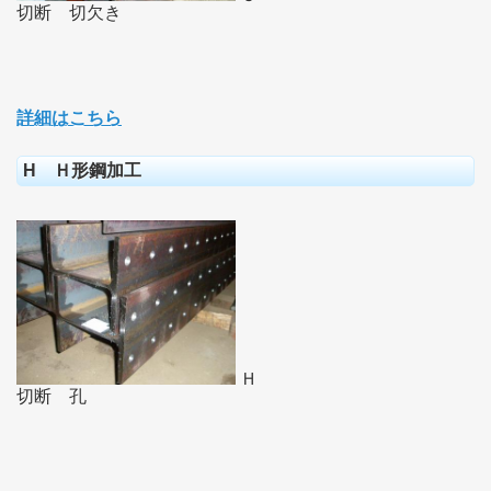
切断 切欠き
詳細はこちら
H Ｈ形鋼加工
Ｈ
切断 孔