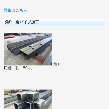
詳細はこちら
角P 角パイプ加工
角Ｐ
切断 孔（50Φ）