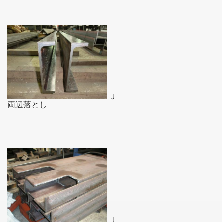
Ｕ
両辺落とし
Ｕ