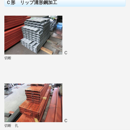
Ｃ形 リップ溝形鋼加工
Ｃ
切断
Ｃ
切断 孔