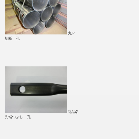
丸Ｐ
切断 孔
商品名
先端つぶし 孔