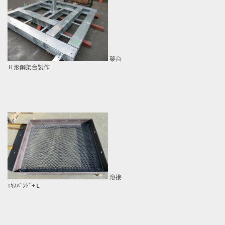
架台
Ｈ形鋼架台製作
溶接
ｴｷｽﾊﾟﾝﾄﾞ+Ｌ