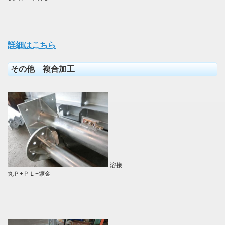
詳細はこちら
その他 複合加工
溶接
丸Ｐ+ＰＬ+鍍金