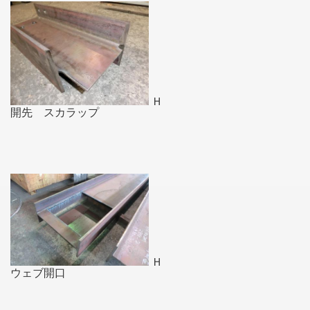
Ｈ
開先 スカラップ
Ｈ
ウェブ開口