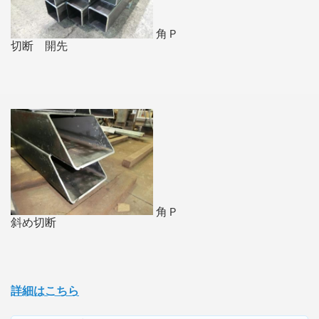
角Ｐ
切断 開先
角Ｐ
斜め切断
詳細はこちら