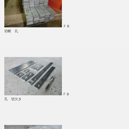
ＦＢ
切断 孔
ＦＢ
孔 切欠き